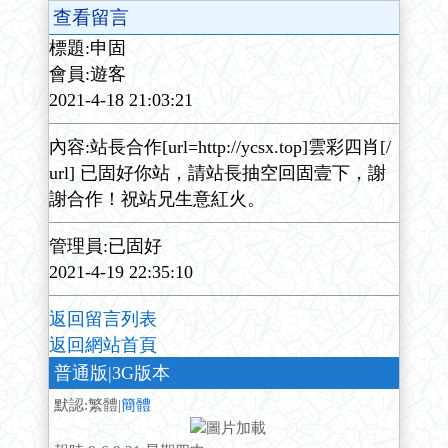
查看留言
標題:申固
會員:遊客
2021-4-18 21:03:21
內容:站長合作[url=http://ycsx.top]雲彩四肖[/
url] 已固好你站，請站長抽空回固壹下，謝
謝合作！祝站兄生意紅火。
管理員:已固好
2021-4-19 22:35:10
返回留言列表
返回網站首頁
普通版
|3G版本
默認:繁體|
簡體