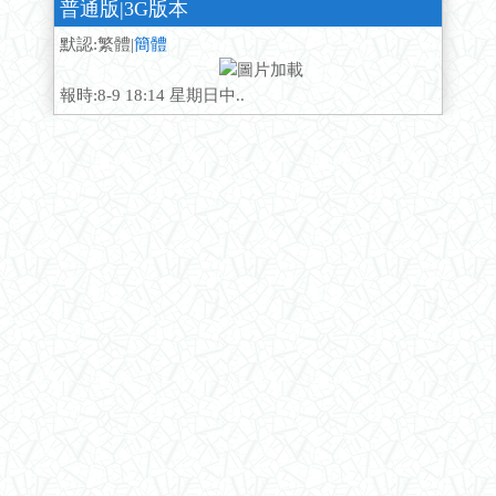
普通版
|3G版本
默認:繁體|
簡體
報時:8-9 18:14 星期日