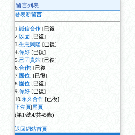
留言列表
發表新留言
1.
誠信合作
[已復]
2.
以固
[已復]
3.
生意興隆
[已復]
4.
你好
[已復]
5.
已固貴站
[已復]
6.
合作!
[已復]
7.
固位.
[已復]
8.
固位
[已復]
9.
你好
[已復]
10.
永久合作
[已復]
下壹頁
|
尾頁
(第1/總4/共45條)
返回網站首頁